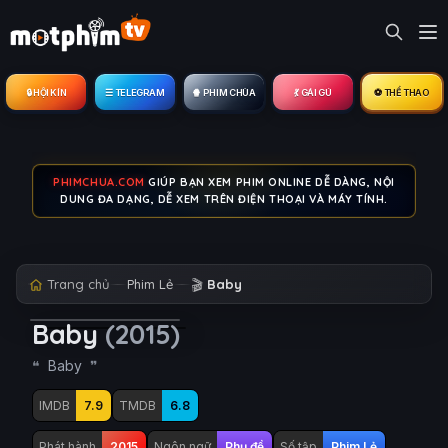
🔒︎ HỘI KÍN
☰ TELEGRAM
🍿 PHIM CHÙA
💃 GÁI GÚ
⚽ THỂ THAO
PHIMCHUA.COM
GIÚP BẠN XEM PHIM ONLINE DỄ DÀNG, NỘI
DUNG ĐA DẠNG, DỄ XEM TRÊN ĐIỆN THOẠI VÀ MÁY TÍNH.
Trang chủ
Phim Lẻ
🎬
Baby
Baby
(2015)
Baby
IMDB
7.9
TMDB
6.8
Phát hành
2015
Ngôn ngữ
Phụ đề
Số tập
Phim Lẻ