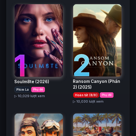
2
1
Ransom Canyon (Phần
Soulm8te
(2026)
2)
(2025)
Phim Lẻ
Phụ đề
Hoàn tất (8/8)
Phụ đề
▷ 10,029 lượt xem
▷ 10,030 lượt xem