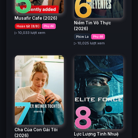
5
6
Musafir Cafe
(2026)
Niềm Tin Vô Thực
Hoàn tất (8/8)
Phụ đề
(2026)
▷ 10,033 lượt xem
Phim Lẻ
Phụ đề
▷ 10,025 lượt xem
7
8
Cha Của Con Gái Tôi
Lực Lượng Tinh Nhuệ
(2026)