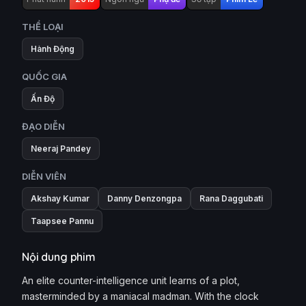
THỂ LOẠI
Hành Động
QUỐC GIA
Ấn Độ
ĐẠO DIỄN
Neeraj Pandey
DIỄN VIÊN
Akshay Kumar
Danny Denzongpa
Rana Daggubati
Taapsee Pannu
Nội dung phim
An elite counter-intelligence unit learns of a plot,
masterminded by a maniacal madman. With the clock