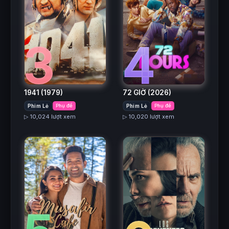
3
4
1941
(1979)
72 GIỜ
(2026)
Phim Lẻ
Phụ đề
Phim Lẻ
Phụ đề
▷ 10,024 lượt xem
▷ 10,020 lượt xem