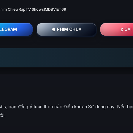
Phim Chiếu Rạp
TV Shows
IMDB
VIET69
ELEGRAM
🍿 PHIM CHÙA
💃 GÁ
bs, bạn đồng ý tuân theo các Điều khoản Sử dụng này. Nếu bạn
ôi.