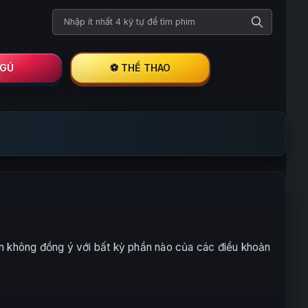
Tìm kiếm phim
I GÚ
⚽ THỂ THAO
 không đồng ý với bất kỳ phần nào của các điều khoản