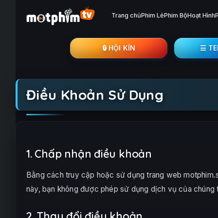
Trang chủ
Phim Lẻ
Phim Bộ
Hoạt Hình
🔒︎ HỘI KÍN
☰ T
Điều Khoản Sử Dụng
1. Chấp nhận điều khoản
Bằng cách truy cập hoặc sử dụng trang web motphim.s
này, bạn không được phép sử dụng dịch vụ của chúng t
2. Thay đổi điều khoản