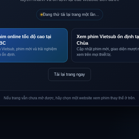
Đang thử tải lại trang một lần...
im online tốc độ cao tại
Xem phim Vietsub ổn định tạ
BC
Chùa
 Vietsub, phim mới và trải nghiệm
Cập nhật phim mới, giao diện mượt 
 ổn định.
xem trên mọi thiết bị.
Tải lại trang ngay
Nếu trang vẫn chưa mở được, hãy chọn một website xem phim thay thế ở trên.