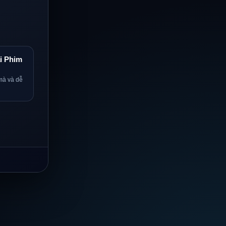
i Phim
mà và dễ