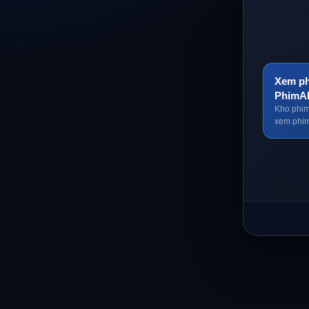
Xem ph
PhimA
Kho phim
xem phim