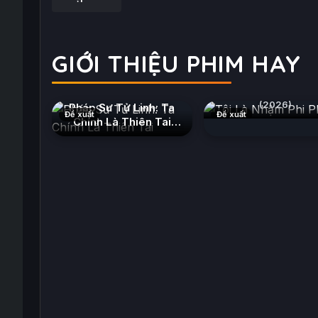
GIỚI THIỆU PHIM HAY
Tôi Là Nhậm Phi P
(2026)
Pháp Sư Tử Linh: Ta
Đề xuất
Đề xuất
Chính Là Thiên Tai
(2026)