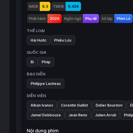
IMDB
6.3
TMDB
6.426
Phát hành
2026
Ngôn ngữ
Phụ đề
Số tập
Phim Lẻ
THỂ LOẠI
Hài Hước
Phiêu Lưu
QUỐC GIA
Bỉ
Pháp
ĐẠO DIỄN
Philippe Lacheau
DIỄN VIÊN
Alban Ivanov
Corentin Guillot
Didier Bourdon
É
Jamel Debbouze
Jean Reno
Julien Arruti
Phil
Nội dung phim