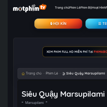
Trang chủ
Phim Lẻ
Phim Bộ
Hoạt Hình
🔒︎ HỘI KÍN
☰ T
XEM PHIM FULL HD MIỄN PHÍ TẠI
PHIMAB
Trang chủ
Phim Lẻ
Siêu Quậy Marsupilami
🎬
Siêu Quậy Marsupilami
Marsupilami