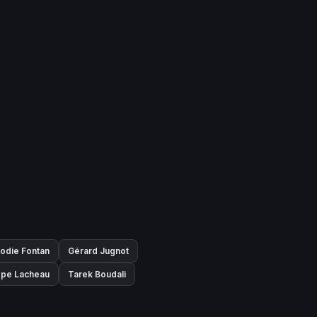
lodie Fontan
Gérard Jugnot
ippe Lacheau
Tarek Boudali