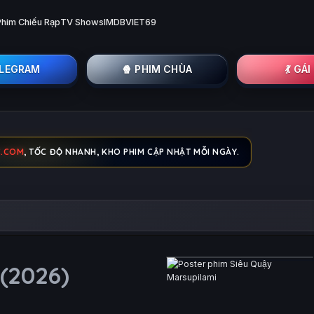
Phim Chiếu Rạp
TV Shows
IMDB
VIET69
ELEGRAM
🍿 PHIM CHÙA
💃 GÁ
C.COM
, TỐC ĐỘ NHANH, KHO PHIM CẬP NHẬT MỖI NGÀY.
(2026)