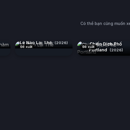
Có thể bạn cũng muốn 
hàm
Lẽ Nào Lại Thế
(2026)
Chiến Dịch Phố
Đề xuất
Đề xuất
Portland
(2026)