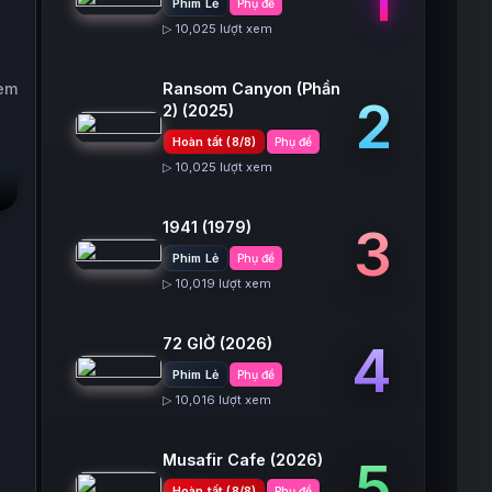
Phim Lẻ
Phụ đề
▷ 10,025 lượt xem
xem
Ransom Canyon (Phần
2
2)
(2025)
Hoàn tất (8/8)
Phụ đề
▷ 10,025 lượt xem
1941
(1979)
3
Phim Lẻ
Phụ đề
▷ 10,019 lượt xem
72 GIỜ
(2026)
4
Phim Lẻ
Phụ đề
▷ 10,016 lượt xem
Musafir Cafe
(2026)
5
Hoàn tất (8/8)
Phụ đề