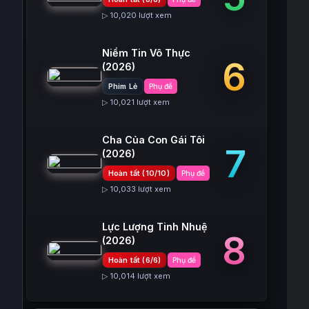
▷ 10,020 lượt xem
Niềm Tin Vô Thực
6
(2026)
Phim Lẻ
Phụ đề
▷ 10,021 lượt xem
Cha Của Con Gái Tôi
7
(2026)
Hoàn tất (10/10)
Phụ đề
▷ 10,033 lượt xem
Lực Lượng Tinh Nhuệ
8
(2026)
Hoàn tất (6/6)
Phụ đề
▷ 10,014 lượt xem