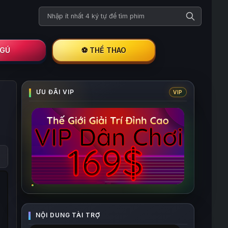
Tìm kiếm phim
I GÚ
⚽ THỂ THAO